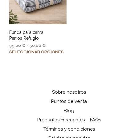
Funda para cama
Perros Refugio
Rango
35,00
€
-
50,00
€
de
Este
SELECCIONAR OPCIONES
precios:
producto
desde
tiene
35,00 €
múltiples
hasta
variantes.
50,00 €
Las
opciones
Sobre nosotros
se
Puntos de venta
pueden
elegir
Blog
en
Preguntas Frecuentes – FAQs
la
Términos y condiciones
página
de