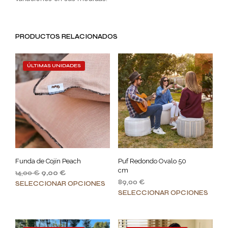
PRODUCTOS RELACIONADOS
ÚLTIMAS UNIDADES
Funda de Cojín Peach
Puf Redondo Ovalo 50
cm
14,00
€
9,00
€
89,00
€
Este
SELECCIONAR OPCIONES
Este
SELECCIONAR OPCIONES
producto
prod
tiene
tiene
múltiples
múlt
variantes.