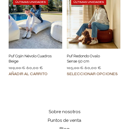
ÚLTIMAS UNIDADES
ÚLTIMAS UNIDADES
varia
Las
Las
opciones
opci
se
se
pueden
pue
elegir
elegi
en
en
la
la
página
pági
de
Puf Cojín Névolo Cuadros
Puf Redondo Ovalo
de
producto
Beige
Sense 50 cm
prod
El
El
109,00
€
60,00
€
105,00
€
60,00
€
precio
precio
Este
AÑADIR AL CARRITO
SELECCIONAR OPCIONES
original
actual
prod
era:
es:
tiene
109,00 €.
60,00 €.
múlt
varia
Las
opci
Sobre nosotros
se
Puntos de venta
pue
elegi
Blog