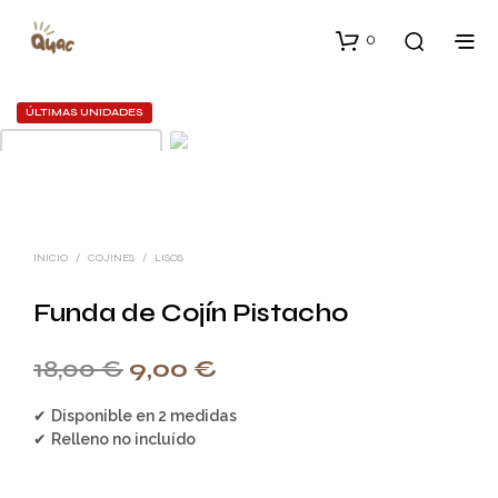
0
ÚLTIMAS UNIDADES
Zo
INICIO
/
COJINES
/
LISOS
Funda de Cojín Pistacho
18,00
€
9,00
€
✔
Disponible en 2 medidas
✔
Relleno no incluído