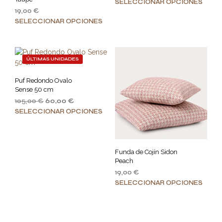
Este
SELECCIONAR OPCIONES
19,00
€
prod
Este
SELECCIONAR OPCIONES
tiene
producto
múlt
tiene
varia
múltiples
Las
ÚLTIMAS UNIDADES
variantes.
opci
Las
se
Puf Redondo Ovalo
opciones
pue
Sense 50 cm
se
elegi
105,00
€
60,00
€
pueden
en
Este
SELECCIONAR OPCIONES
elegir
la
producto
en
pági
tiene
la
de
múltiples
página
prod
variantes.
Funda de Cojín Sidon
de
Peach
Las
producto
19,00
€
opciones
Este
SELECCIONAR OPCIONES
se
prod
pueden
tiene
elegir
múlt
en