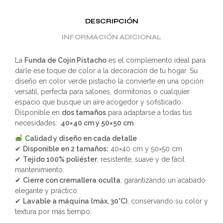
DESCRIPCIÓN
INFORMACIÓN ADICIONAL
La
Funda de Cojín Pistacho
es el complemento ideal para
darle ese toque de color a la decoración de tu hogar. Su
diseño en color verde pistacho la convierte en una opción
versátil, perfecta para salones, dormitorios o cualquier
espacio que busque un aire acogedor y sofisticado.
Disponible en
dos tamaños
para adaptarse a todas tus
necesidades:
40×40 cm y 50×50 cm
.
Calidad y diseño en cada detalle
✔
Disponible en 2 tamaños:
40×40 cm y 50×50 cm.
✔
Tejido 100% poliéster
, resistente, suave y de fácil
mantenimiento.
✔
Cierre con cremallera oculta
, garantizando un acabado
elegante y práctico.
✔
Lavable a máquina (máx. 30°C)
, conservando su color y
textura por más tiempo.