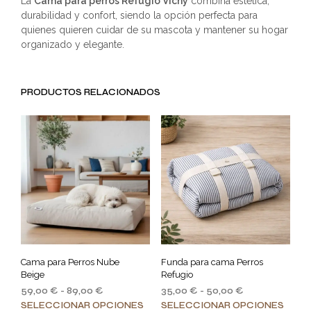
La
Cama para perros Refugio Vichy
combina estética,
durabilidad y confort, siendo la opción perfecta para
quienes quieren cuidar de su mascota y mantener su hogar
organizado y elegante.
PRODUCTOS RELACIONADOS
Cama para Perros Nube
Funda para cama Perros
Beige
Refugio
Rango
Rango
59,00
€
-
89,00
€
35,00
€
-
50,00
€
de
de
Este
Este
SELECCIONAR OPCIONES
SELECCIONAR OPCIONES