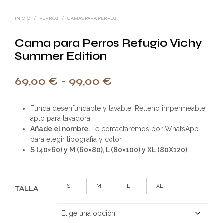
INICIO
/
PERROS
/
CAMAS PARA PERROS
Cama para Perros Refugio Vichy
Summer Edition
Rango
69,00
€
-
99,00
€
de
Funda desenfundable y lavable. Relleno impermeable
precios:
apto para lavadora.
desde
Añade el nombre.
Te contactaremos por WhatsApp
para elegir tipografía y color.
69,00 €
S (40×60) y M (60×80), L (80×100) y XL (80X120)
hasta
99,00 €
S
M
L
XL
TALLA