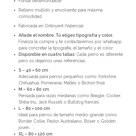
Funda desenfundable.
Relleno mullido y envolvente para máxima
comodidad.
Fabricada en Ontinyent (Valencia).
Añade el nombre. Tú eliges tipografía y color.
Finaliza la compra y te contactaremos por whatsapp
para concretar la tipografía, el tamaño y el color.
Disponible en cuatro tallas:
Cada perro es diferente
pero os dejamos unas referencias.
S – 40 × 60 cm
Adecuada para perros pequeños como Yorkshire,
Chihuahua, Pomerania, Maltés o Bichón frisé.
M – 60 × 80 cm
Pensada para razas medianas como Beagle, Cocker,
Shiba Inu, Jack Russell o Bulldog francés.
L – 80 × 100 cm
Ideal para perros de tamaño medio-grande como
Border Collie, Pastor Australiano, Bóxer o Golden
joven.
XL – 80 × 120 cm