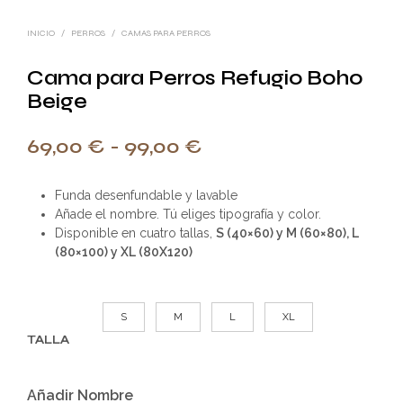
INICIO
/
PERROS
/
CAMAS PARA PERROS
Cama para Perros Refugio Boho
Beige
Rango
69,00
€
-
99,00
€
de
Funda desenfundable y lavable
precios:
Añade el nombre. Tú eliges tipografía y color.
desde
Disponible en cuatro tallas,
S (40×60) y M (60×80), L
(80×100) y XL (80X120)
69,00 €
hasta
S
M
L
XL
99,00 €
TALLA
Añadir Nombre