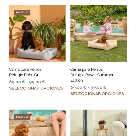
NUEVO
Cama para Perros
Cama para Perros
Refugio Boho Gris
Refugio Rayas Summer
Edition
Rango
69,00
€
-
99,00
€
Rango
de
69,00
€
-
99,00
€
Este
SELECCIONAR OPCIONES
de
precios:
Este
SELECCIONAR OPCIONES
producto
precios:
desde
prod
tiene
desde
69,00 €
tiene
múltiples
69,00 €
hasta
múlt
variantes.
hasta
99,00 €
NUEVO
varia
Las
99,00 €
Las
opciones
opci
se