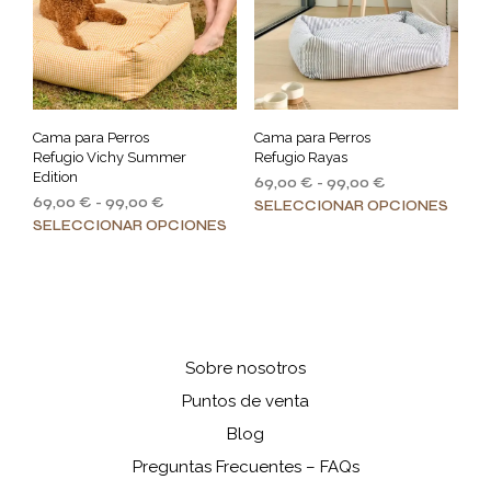
se
pueden
pue
elegir
elegi
en
en
la
la
página
pági
de
Cama para Perros
Cama para Perros
de
producto
Refugio Vichy Summer
Refugio Rayas
prod
Edition
Rango
69,00
€
-
99,00
€
Rango
69,00
€
-
99,00
€
de
Este
SELECCIONAR OPCIONES
de
Este
precios:
SELECCIONAR OPCIONES
prod
precios:
desde
producto
tiene
desde
69,00 €
tiene
múlt
69,00 €
hasta
múltiples
varia
hasta
99,00 €
variantes.
Las
99,00 €
Las
opci
opciones
se
Sobre nosotros
se
pue
Puntos de venta
pueden
elegi
elegir
Blog
en
en
la
Preguntas Frecuentes – FAQs
la
pági